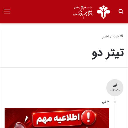
خانه
/
اخبار
تیتر دو
تیر
- 1405 -
2 تیر