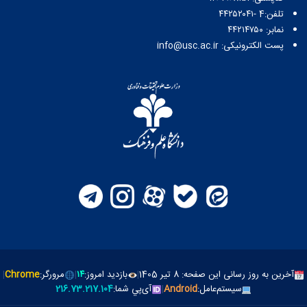
تلفن:4 -۴۴۲۵۲۰۴۱
نمابر: ۴۴۲۱۴۷۵۰
پست الکترونیکی: info@usc.ac.ir
آخرین به روز رسانی این صفحه: 8 تیر 1405
|
بازدید امروز:
۱۴
|
مرورگر:
Chrome
|
سیستم‌عامل:
Android
|
آی‌پي شما:
216.73.217.104