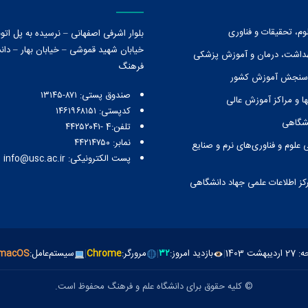
وم، تحقیقات و فناوری
بلوار اشرفی اصفهانی – نرسیده به پل ات
خیابان شهید قموشی – خیابان بهار – دانش
هداشت، درمان و آموزش پزشکی
فرهنگ
 سنجش آموزش کشور
صندوق پستی:‌ ۸۷۱-۱۳۱۴۵
ا و مراكز آموزش عالی
کدپستی: ۱۴۶۱۹۶۸۱۵۱
نشگاهی
تلفن:4 -۴۴۲۵۲۰۴۱
نمابر: ۴۴۲۱۴۷۵۰
 علوم و فناوری‌های نرم و صنایع
پست الکترونیکی: info@usc.ac.ir
رکز اطلاعات علمی جهاد دانشگاهی
1403
|
بازدید امروز:
۳۲
|
مرورگر:
Chrome
|
سیستم‌عامل:
macOS
© کلیه حقوق برای دانشگاه علم و فرهنگ محفوظ است.