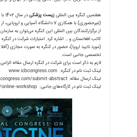
هفتمین کنگره بین المللی
زیست پزشکی
در سال 1402 با هدف ارتباط بین
(غیرحضوری) با همکاری 7 دانشگاه آسیایی و اروپایی، از تاریخ 19 لغایت 28 آبان ماه در ایران برگزار می شود.
کاتب افغانستان و … اشاره کرد. امتیازات شرکت در کنگر
(مورد تایید اروپا)، حضور در کنگره به صورت مجازی (آفل
تخصصی جانبی است.
لازم به ذکر است برای شرکت در کنگره ارسال مقاله الزامی
لینک ثبت نام در کنگره: www.icbcongress.com
لینک ارسال مقاله: www.icbcongress.com/submit-abstract
لینک ثبت نام در کارگاه‌های جانبی: www.icbcongress.com/online-workshop