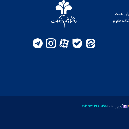
وبان همت –
گاه علم و
|
آی‌پي شما:
216.73.217.145