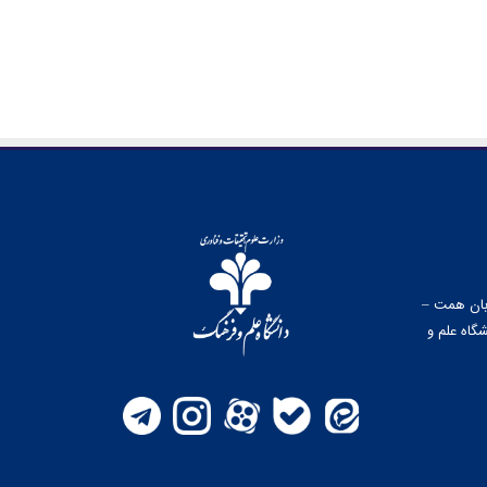
وبان همت –
گاه علم و