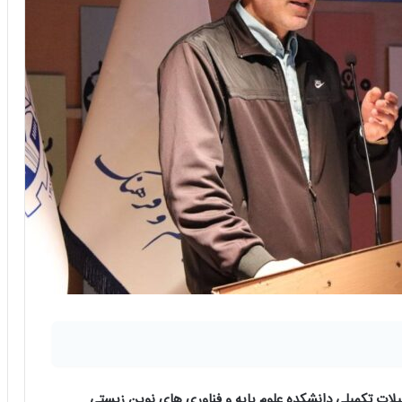
لات تكميلي دانشكده علوم پايه و فناوري هاي نوين زيستي