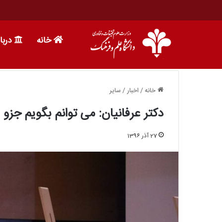
خانه
دربا
خانه
/
اخبار
/
سایر
دکتر عرفانیان: می توانم بگویم جزو
27 آذر 1396
ی و علوم طبیعی
13 خرداد 1396
چهل و هشتمین کنفرانس ریاضی ایران